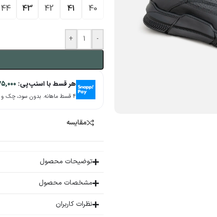
44
43
42
41
40
+
-
هر قسط با اسنپ‌پی:
۷۵,۰۰۰
۴ قسط ماهانه. بدون سود، چک و ضامن.
مقایسه
توضیحات محصول
مشخصات محصول
نظرات کاربران