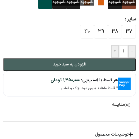
سایز
40
39
38
37
+
-
افزودن به سبد خرید
هر قسط با اسنپ‌پی:
۱,۳۵۰,۰۰۰
تومان
۴ قسط ماهانه. بدون سود، چک و ضامن.
مقایسه
توضیحات محصول