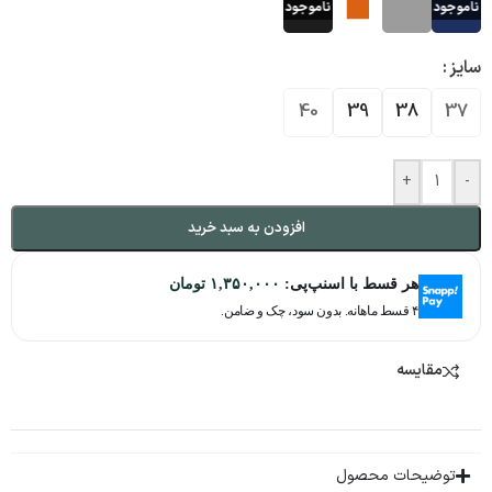
سایز
40
39
38
37
+
-
افزودن به سبد خرید
هر قسط با اسنپ‌پی:
۱,۳۵۰,۰۰۰
تومان
۴ قسط ماهانه. بدون سود، چک و ضامن.
مقایسه
توضیحات محصول