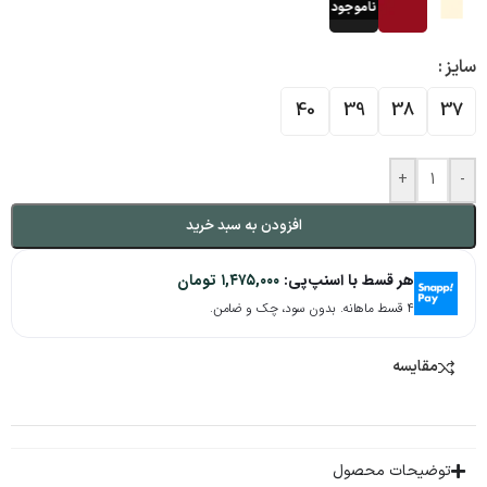
سایز
40
39
38
37
+
-
افزودن به سبد خرید
هر قسط با اسنپ‌پی:
۱,۴۷۵,۰۰۰
تومان
۴ قسط ماهانه. بدون سود، چک و ضامن.
مقایسه
توضیحات محصول